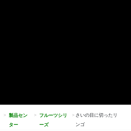
さいの目に切ったリ
製品セン
フルーツシリ
ンゴ
ター
ーズ