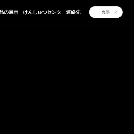
品の展示
けんしゅつセンタ
連絡先
言語